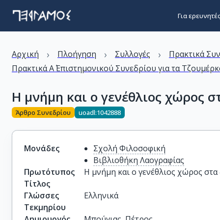
Για ερευνητέ
›
›
›
Αρχική
Πλοήγηση
Συλλογές
Πρακτικά Συ
Πρακτικά Α΄ Επιστημονικού Συνεδρίου για τα Τζουμέρκα:
Η μνήμη και ο γενέθλιος χώρος σ
Άρθρο Συνεδρίου
uoadl:1042888
Μονάδες
Σχολή Φιλοσοφική
Βιβλιοθήκη Λαογραφίας
Πρωτότυπος
Η μνήμη και ο γενέθλιος χώρος στα
Τίτλος
Γλώσσες
Ελληνικά
Τεκμηρίου
Δημιουργός
Μπούγιας, Πέτρος