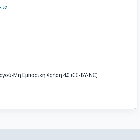
νία
ργού-Μη Εμπορική Χρήση 4.0 (CC-BY-NC)