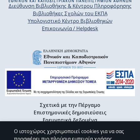
Διεύθυνση Βιβλιοθήκης & Κέντρου Πληροφόρησης
Βιβλιοθήκες Σχολών του ΕΚΠΑ
Υπολογιστικό Κέντρο Βιβλιοθηκών
Επικοινωνία / Helpdesk
Σχετικά με την Πέργαμο
Επιστημονικές δημοσιεύσεις
Ερευνητικά δεδομένα
Διδακτορικές διατριβές & Γκρίζα βιβλιογραφία
Ο ιστοχώρος χρησιμοποιεί cookies για να σας
Προφίλ Ερευνητή
προσφέρει πιο πλούσια εμπειρία χρήσης.