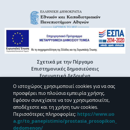
Σχετικά με την Πέργαμο
Επιστημονικές δημοσιεύσεις
Ερευνητικά δεδομένα
Διδακτορικές διατριβές & Γκρίζα βιβλιογραφία
Ο ιστοχώρος χρησιμοποιεί cookies για να σας
Προφίλ Ερευνητή
προσφέρει πιο πλούσια εμπειρία χρήσης.
Εφόσον συνεχίσετε να τον χρησιμοποιείτε,
αποδέχεστε και τη χρήση των cookies.
CC BY-NC 4.0
Περισσότερες πληροφορίες
:
https://www.uo
a.gr/to_panepistimio/prostasia_prosopikon_
Εκτός αν αναφέρεται διαφορετικά, το υλικό της "Περγάμου" διατίθεται
dedomenon/