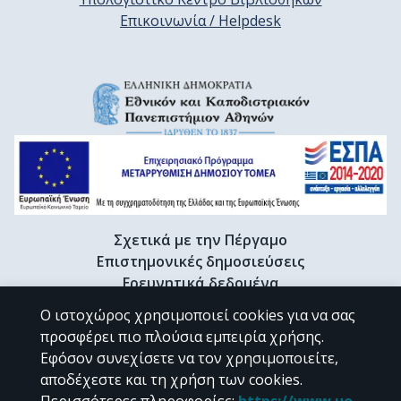
Επικοινωνία / Helpdesk
Σχετικά με την Πέργαμο
Επιστημονικές δημοσιεύσεις
Ερευνητικά δεδομένα
Διδακτορικές διατριβές & Γκρίζα βιβλιογραφία
Ο ιστοχώρος χρησιμοποιεί cookies για να σας
Προφίλ Ερευνητή
προσφέρει πιο πλούσια εμπειρία χρήσης.
Εφόσον συνεχίσετε να τον χρησιμοποιείτε,
αποδέχεστε και τη χρήση των cookies.
CC BY-NC 4.0