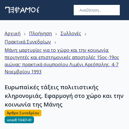
›
›
›
Αρχική
Πλοήγηση
Συλλογές
›
Πρακτικά Συνεδρίων
Μάνη: μαρτυρίες για το χώρο και την κοινωνία:
περιηγητές και επιστημονικές αποστολές 15ος-19ος
αιώνας: πρακτικά συμποσίου Λιμένι Αρεόπολης, 4-7
Νοεμβρίου 1993
Ευρωπαϊκές τάξεις πολιτιστικής
κληρονομιάς. Εφαρμογή στο χώρο και την
κοινωνία της Μάνης
Άρθρο Συνεδρίου
uoadl:1043141