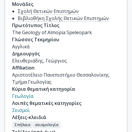
Μονάδες
Σχολή Θετικών Επιστημών
Βιβλιοθήκη Σχολής Θετικών Επιστημών
Πρωτότυπος Τίτλος
The Geology of Almopia Speleopark
Γλώσσες Τεκμηρίου
Αγγλικά
Δημιουργός
Ελευθεριάδης, Γεώργιος
Affiliation
Αριστοτέλειο Πανεπιστήμιο Θεσσαλονίκης.
Τμήμα Γεωλογίας
Κύρια θεματική κατηγορία
Γεωλογία
Λοιπές θεματικές κατηγορίες
Σεισμοί
Λέξεις-κλειδιά
Σπήλαια
σεισμολογία
Σελίδες (από-έως)