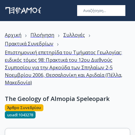
›
›
›
Αρχική
Πλοήγηση
Συλλογές
›
Πρακτικά Συνεδρίων
Επιστημονική επετηρίδα του Τμήματος Γεωλογίας:
ειδικός τόμος 98: Πρακτικά του 12ου Διεθνούς
Συμποσίου για την Αρκούδα των Σπηλαίων 2-5
Νοεμβρίου 2006, Θεσσαλονίκη και Αριδαία (Πέλλα,
Μακεδονία)
The Geology of Almopia Speleopark
Άρθρο Συνεδρίου
uoadl:1043278