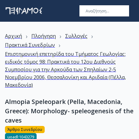
›
›
›
Αρχική
Πλοήγηση
Συλλογές
›
Πρακτικά Συνεδρίων
Επιστημονική επετηρίδα του Τμήματος Γεωλογίας:
ειδικός τόμος 98: Πρακτικά του 12ου Διεθνούς
Συμποσίου για την Αρκούδα των Σπηλαίων 2-5
Νοεμβρίου 2006, Θεσσαλονίκη και Αριδαία (Πέλλα,
Μακεδονία)
Almopia Speleopark (Pella, Macedonia,
Greece): Morphology- speleogenesis of the
caves
Άρθρο Συνεδρίου
uoadl:1043279