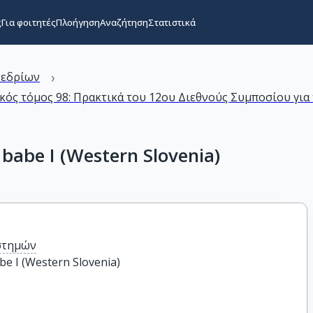
ς
Για φοιτητές
Πλοήγηση
Αναζήτηση
Στατιστικά
›
νεδρίων
ικός τόμος 98: Πρακτικά του 12ου Διεθνούς Συμποσίου γι
babe I (Western Slovenia)
στημών
be I (Western Slovenia)