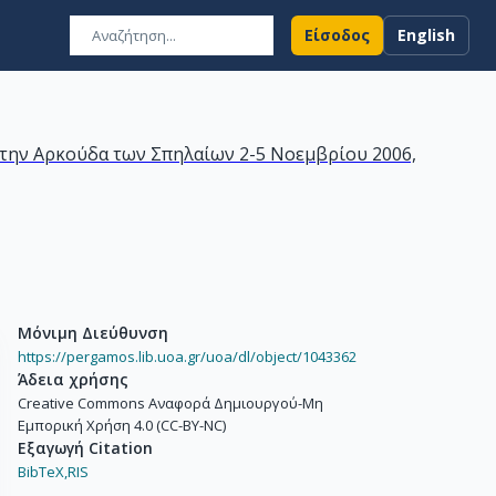
Είσοδος
English
α την Αρκούδα των Σπηλαίων 2-5 Νοεμβρίου 2006,
Μόνιμη Διεύθυνση
https://pergamos.lib.uoa.gr/uoa/dl/object/1043362
Άδεια χρήσης
Creative Commons Αναφορά Δημιουργού-Μη
Εμπορική Χρήση 4.0 (CC-BY-NC)
Εξαγωγή Citation
BibTeX,
RIS