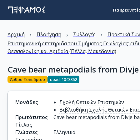
Για ερευνητέ
›
›
›
Αρχική
Πλοήγηση
Συλλογές
Πρακτικά Συ
Επιστημονική επετηρίδα του Τμήματος Γεωλογίας: ειδ
Θεσσαλονίκη και Αριδαία (Πέλλα, Μακεδονία)
Cave bear metapodials from Divje 
Άρθρο Συνεδρίου
uoadl:1043362
Μονάδες
Σχολή Θετικών Επιστημών
Βιβλιοθήκη Σχολής Θετικών Επι
Πρωτότυπος
Cave bear metapodials from Divje ba
Τίτλος
Γλώσσες
Ελληνικά
Τεκμηρίου