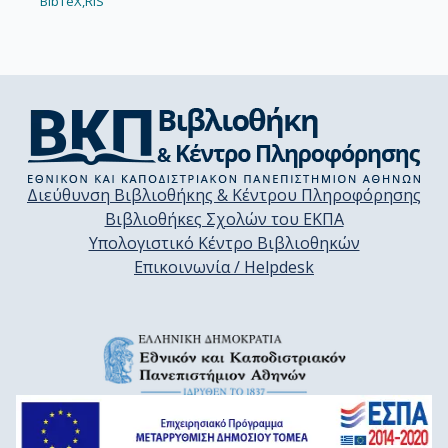
BibTeX,
RIS
Διεύθυνση Βιβλιοθήκης & Κέντρου Πληροφόρησης
Βιβλιοθήκες Σχολών του ΕΚΠΑ
Υπολογιστικό Κέντρο Βιβλιοθηκών
Επικοινωνία / Helpdesk