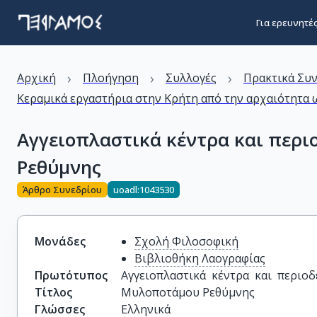
Για ερευνητέ
›
›
›
Αρχική
Πλοήγηση
Συλλογές
Πρακτικά Συ
Κεραμικά εργαστήρια στην Κρήτη από την αρχαιότητα ω
Αγγειοπλαστικά κέντρα και περ
Ρεθύμνης
Άρθρο Συνεδρίου
uoadl:1043530
Μονάδες
Σχολή Φιλοσοφική
Βιβλιοθήκη Λαογραφίας
Πρωτότυπος
Αγγειοπλαστικά κέντρα και περιο
Τίτλος
Μυλοποτάμου Ρεθύμνης
Γλώσσες
Ελληνικά