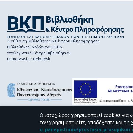
Διεύθυνση Βιβλιοθήκης & Κέντρου Πληροφόρησης
Βιβλιοθήκες Σχολών του ΕΚΠΑ
Υπολογιστικό Κέντρο Βιβλιοθηκών
Επικοινωνία / Helpdesk
Ο ιστοχώρος χρησιμοποιεί cookies για ν
τον χρησιμοποιείτε, αποδέχεστε και τη 
CC BY-NC 4.0
o_panepistimio/prostasia_prosopiko