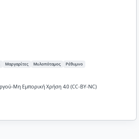
η
Μαργαρίτες
Μυλοπόταμος
Ρέθυμνο
ργού-Μη Εμπορική Χρήση 4.0 (CC-BY-NC)