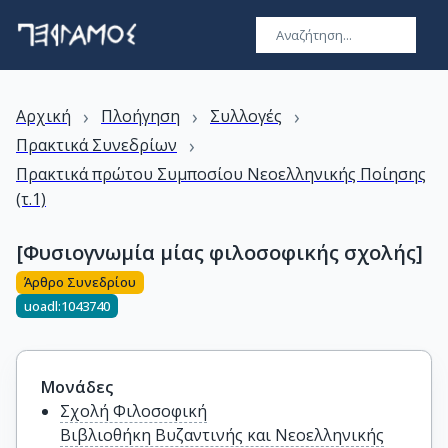
›
›
›
Αρχική
Πλοήγηση
Συλλογές
›
Πρακτικά Συνεδρίων
Πρακτικά πρώτου Συμποσίου Νεοελληνικής Ποίησης
(τ.1)
[Φυσιογνωμία μίας φιλοσοφικής σχολής]
Άρθρο Συνεδρίου
uoadl:1043740
Μονάδες
Σχολή Φιλοσοφική
Βιβλιοθήκη Βυζαντινής και Νεοελληνικής