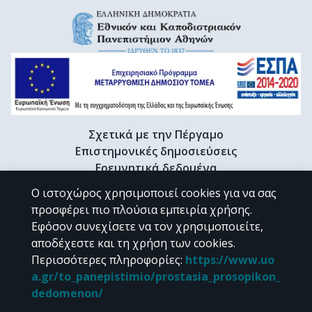
Σχετικά με την Πέργαμο
Επιστημονικές δημοσιεύσεις
Ερευνητικά δεδομένα
Διδακτορικές διατριβές & Γκρίζα βιβλιογραφία
Ο ιστοχώρος χρησιμοποιεί cookies για να σας
Προφίλ Ερευνητή
προσφέρει πιο πλούσια εμπειρία χρήσης.
Εφόσον συνεχίσετε να τον χρησιμοποιείτε,
αποδέχεστε και τη χρήση των cookies.
CC BY-NC 4.0
Περισσότερες πληροφορίες
:
https://www.uo
a.gr/to_panepistimio/prostasia_prosopikon_
Εκτός αν αναφέρεται διαφορετικά, το υλικό της "Περγάμου" διατίθεται
dedomenon/
υπό τους όρους της
CC BY-NC 4.0
άδειας Creative Commons
.