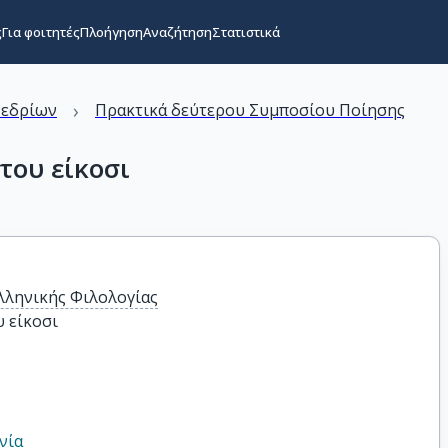
ς
Για φοιτητές
Πλοήγηση
Αναζήτηση
Στατιστικά
›
νεδρίων
Πρακτικά δεύτερου Συμποσίου Ποίησης
του είκοσι
λληνικής Φιλολογίας
υ είκοσι
νία