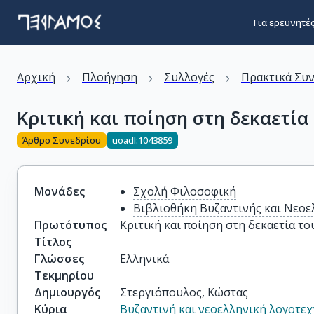
Για ερευνητέ
›
›
›
Αρχική
Πλοήγηση
Συλλογές
Πρακτικά Συ
Κριτική και ποίηση στη δεκαετία 
Άρθρο Συνεδρίου
uoadl:1043859
Μονάδες
Σχολή Φιλοσοφική
Βιβλιοθήκη Βυζαντινής και Νεοε
Πρωτότυπος
Κριτική και ποίηση στη δεκαετία το
Τίτλος
Γλώσσες
Ελληνικά
Τεκμηρίου
Δημιουργός
Στεργιόπουλος, Κώστας
Κύρια
Βυζαντινή και νεοελληνική λογοτεχ