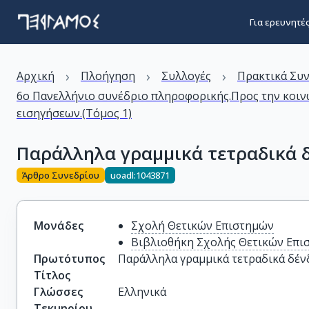
Για ερευνητέ
›
›
›
Αρχική
Πλοήγηση
Συλλογές
Πρακτικά Συ
6ο Πανελλήνιο συνέδριο πληροφορικής.Προς την κοινω
εισηγήσεων.(Τόμος 1)
Παράλληλα γραμμικά τετραδικά 
Άρθρο Συνεδρίου
uoadl:1043871
Μονάδες
Σχολή Θετικών Επιστημών
Βιβλιοθήκη Σχολής Θετικών Επι
Πρωτότυπος
Παράλληλα γραμμικά τετραδικά δέ
Τίτλος
Γλώσσες
Ελληνικά
Τεκμηρίου