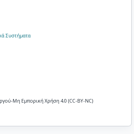
κά Συστήματα
ργού-Μη Εμπορική Χρήση 4.0 (CC-BY-NC)