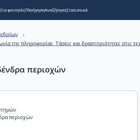
ς
Για φοιτητές
Πλοήγηση
Αναζήτηση
Στατιστικά
›
νεδρίων
νία της πληροφορίας. Τάσεις και δραστηριότητες στις τε
δένδρα περιοχών
στημών
νδρα περιοχών