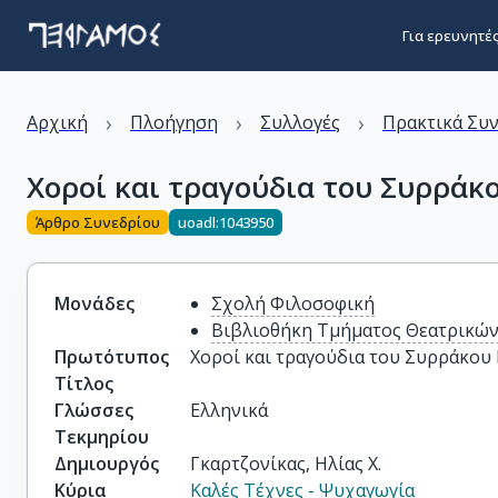
Για ερευνητέ
›
›
›
Αρχική
Πλοήγηση
Συλλογές
Πρακτικά Συ
Χοροί και τραγούδια του Συρράκ
Άρθρο Συνεδρίου
uoadl:1043950
Μονάδες
Σχολή Φιλοσοφική
Βιβλιοθήκη Τμήματος Θεατρικώ
Πρωτότυπος
Χοροί και τραγούδια του Συρράκου
Τίτλος
Γλώσσες
Ελληνικά
Τεκμηρίου
Δημιουργός
Γκαρτζονίκας, Ηλίας Χ.
Κύρια
Καλές Τέχνες - Ψυχαγωγία