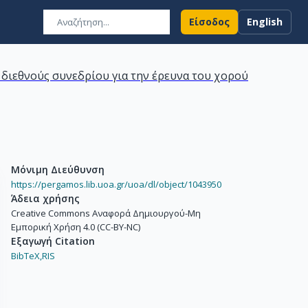
Είσοδος
English
 διεθνούς συνεδρίου για την έρευνα του χορού
Μόνιμη Διεύθυνση
https://pergamos.lib.uoa.gr/uoa/dl/object/1043950
Άδεια χρήσης
Creative Commons Αναφορά Δημιουργού-Μη
Εμπορική Χρήση 4.0 (CC-BY-NC)
Εξαγωγή Citation
BibTeX,
RIS