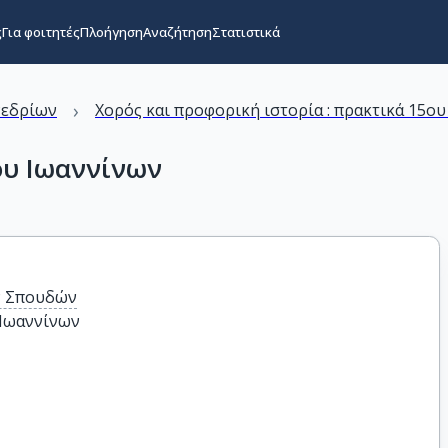
ς
Για φοιτητές
Πλοήγηση
Αναζήτηση
Στατιστικά
›
νεδρίων
Χορός και προφορική ιστορία : πρακτικά 15ου
ου Ιωαννίνων
ν Σπουδών
 Ιωαννίνων