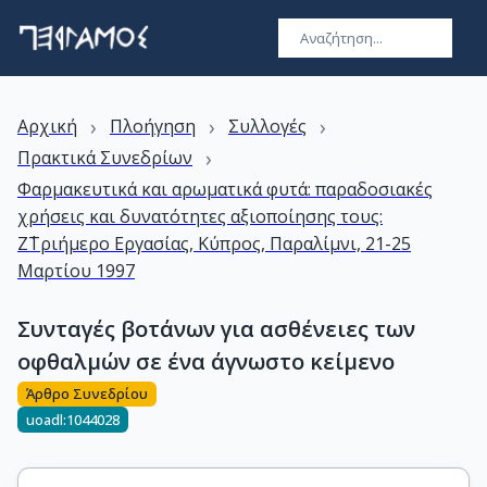
›
›
›
Αρχική
Πλοήγηση
Συλλογές
›
Πρακτικά Συνεδρίων
Φαρμακευτικά και αρωματικά φυτά: παραδοσιακές
χρήσεις και δυνατότητες αξιοποίησης τους:
Ζ΄Τριήμερο Εργασίας, Κύπρος, Παραλίμνι, 21-25
Μαρτίου 1997
Συνταγές βοτάνων για ασθένειες των
οφθαλμών σε ένα άγνωστο κείμενο
Άρθρο Συνεδρίου
uoadl:1044028