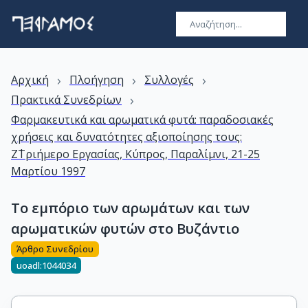
›
›
›
Αρχική
Πλοήγηση
Συλλογές
›
Πρακτικά Συνεδρίων
Φαρμακευτικά και αρωματικά φυτά: παραδοσιακές
χρήσεις και δυνατότητες αξιοποίησης τους:
Ζ΄Τριήμερο Εργασίας, Κύπρος, Παραλίμνι, 21-25
Μαρτίου 1997
Το εμπόριο των αρωμάτων και των
αρωματικών φυτών στο Βυζάντιο
Άρθρο Συνεδρίου
uoadl:1044034