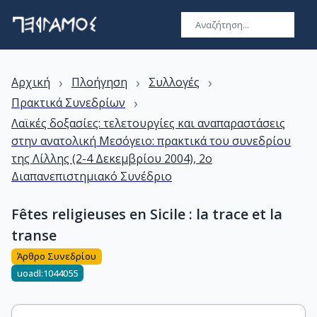
›
›
›
Αρχική
Πλοήγηση
Συλλογές
›
Πρακτικά Συνεδρίων
Λαϊκές δοξασίες: τελετουργίες και αναπαραστάσεις
στην ανατολική Μεσόγειο: πρακτικά του συνεδρίου
της Λίλλης (2-4 Δεκεμβρίου 2004), 2ο
Διαπανεπιστημιακό Συνέδριο
Fêtes religieuses en Sicile : la trace et la
transe
Άρθρο Συνεδρίου
uoadl:1044055