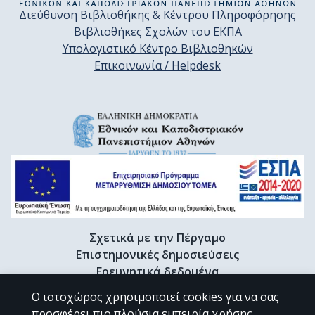
Διεύθυνση Βιβλιοθήκης & Κέντρου Πληροφόρησης
Βιβλιοθήκες Σχολών του ΕΚΠΑ
Υπολογιστικό Κέντρο Βιβλιοθηκών
Επικοινωνία / Helpdesk
Σχετικά με την Πέργαμο
Επιστημονικές δημοσιεύσεις
Ερευνητικά δεδομένα
Διδακτορικές διατριβές & Γκρίζα βιβλιογραφία
Ο ιστοχώρος χρησιμοποιεί cookies για να σας
Προφίλ Ερευνητή
προσφέρει πιο πλούσια εμπειρία χρήσης.