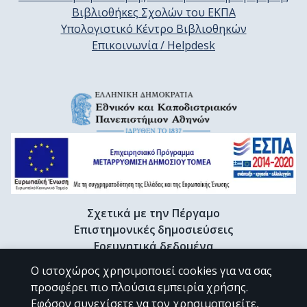
Βιβλιοθήκες Σχολών του ΕΚΠΑ
Υπολογιστικό Κέντρο Βιβλιοθηκών
Επικοινωνία / Helpdesk
Σχετικά με την Πέργαμο
Επιστημονικές δημοσιεύσεις
Ερευνητικά δεδομένα
Διδακτορικές διατριβές & Γκρίζα βιβλιογραφία
Ο ιστοχώρος χρησιμοποιεί cookies για να σας
Προφίλ Ερευνητή
προσφέρει πιο πλούσια εμπειρία χρήσης.
Εφόσον συνεχίσετε να τον χρησιμοποιείτε,