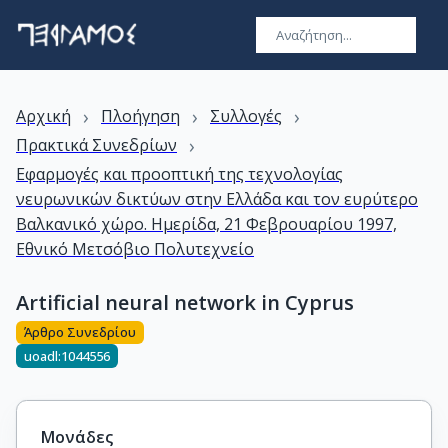
›
›
›
Αρχική
Πλοήγηση
Συλλογές
›
Πρακτικά Συνεδρίων
Εφαρμογές και προοπτική της τεχνολογίας
νευρωνικών δικτύων στην Ελλάδα και τον ευρύτερο
Βαλκανικό χώρο. Ημερίδα, 21 Φεβρουαρίου 1997,
Εθνικό Μετσόβιο Πολυτεχνείο
Artificial neural network in Cyprus
Άρθρο Συνεδρίου
uoadl:1044556
Μονάδες