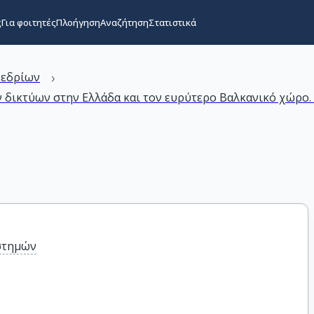
ς
Για φοιτητές
Πλοήγηση
Αναζήτηση
Στατιστικά
›
νεδρίων
 δικτύων στην Ελλάδα και τον ευρύτερο Βαλκανικό χώρο.
στημών