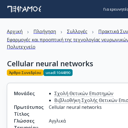
Για ερευνητέ
›
›
›
Αρχική
Πλοήγηση
Συλλογές
Πρακτικά Συ
Εφαρμογές και προοπτική της τεχνολογίας νευρωνικών
Πολυτεχνείο
Cellular neural networks
Άρθρο Συνεδρίου
uoadl:1044890
Μονάδες
Σχολή Θετικών Επιστημών
Βιβλιοθήκη Σχολής Θετικών Επι
Πρωτότυπος
Cellular neural networks
Τίτλος
Γλώσσες
Αγγλικά
Τεκμηρίου