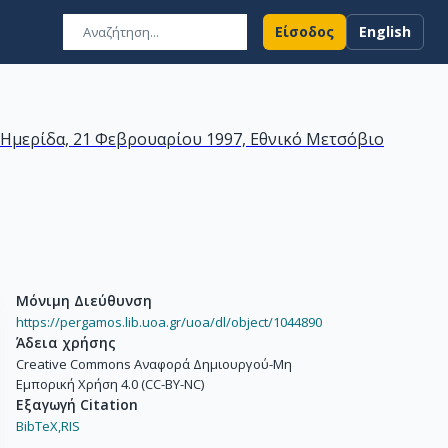
Είσοδος
English
 Ημερίδα, 21 Φεβρουαρίου 1997, Εθνικό Μετσόβιο
Μόνιμη Διεύθυνση
https://pergamos.lib.uoa.gr/uoa/dl/object/1044890
Άδεια χρήσης
Creative Commons Αναφορά Δημιουργού-Μη
Εμπορική Χρήση 4.0 (CC-BY-NC)
Εξαγωγή Citation
BibTeX,
RIS