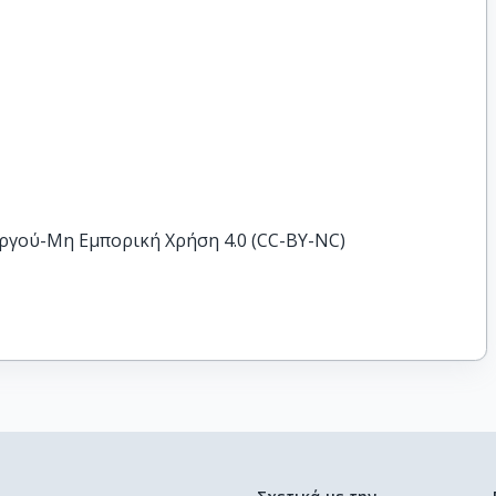
ργού-Μη Εμπορική Χρήση 4.0 (CC-BY-NC)