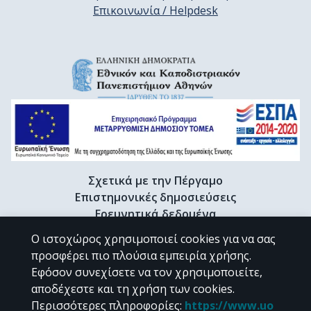
Επικοινωνία / Helpdesk
Σχετικά με την Πέργαμο
Επιστημονικές δημοσιεύσεις
Ερευνητικά δεδομένα
Διδακτορικές διατριβές & Γκρίζα βιβλιογραφία
Ο ιστοχώρος χρησιμοποιεί cookies για να σας
Προφίλ Ερευνητή
προσφέρει πιο πλούσια εμπειρία χρήσης.
Εφόσον συνεχίσετε να τον χρησιμοποιείτε,
αποδέχεστε και τη χρήση των cookies.
CC BY-NC 4.0
Περισσότερες πληροφορίες
:
https://www.uo