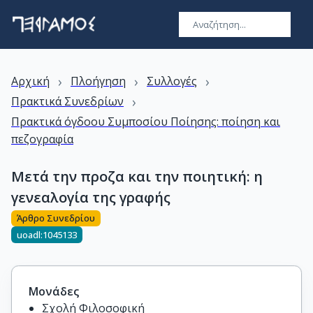
›
›
›
Αρχική
Πλοήγηση
Συλλογές
›
Πρακτικά Συνεδρίων
Πρακτικά όγδοου Συμποσίου Ποίησης: ποίηση και
πεζογραφία
Μετά την προζα και την ποιητική: η
γενεαλογία της γραφής
Άρθρο Συνεδρίου
uoadl:1045133
Μονάδες
Σχολή Φιλοσοφική