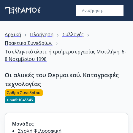
›
›
›
Αρχική
Πλοήγηση
Συλλογές
›
Πρακτικά Συνεδρίων
Το ελληνικό αλάτι: ή τριήμερο εργασίας Μυτιλήνη, 6-
8 Νοεμβρίου 1998
Οι αλυκές του Θερμαϊκού. Καταγραφές
τεχνολογίας
Άρθρο Συνεδρίου
uoadl:1045546
Μονάδες
Σχολή Φιλοσοφική