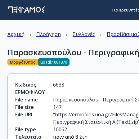
Για ερευνητέ
›
›
›
Αρχική
Πλοήγηση
Συλλογές
Προσβάσιμα 
Παρασκευοπούλου - Περιγραφική Σ
Μορφότυπος
uoadl:1081370
Κωδικός
6638
ΕΡΜΟΦΙΛΟΥ
File name
Παρασκευοπούλου - Περιγραφική Στα
File size
147
File URL
"https://ermofilos.uoa.gr/Files
Περιγραφική Στατιστική Α (Text).zip
File type
10062
Τελευταία
πριν από 8 έτη