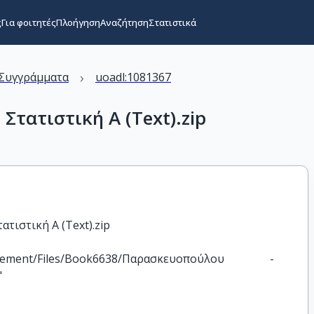
ς
Για φοιτητές
Πλοήγηση
Αναζήτηση
Στατιστικά
›
Συγγράμματα
uoadl:1081367
τατιστική Α (Text).zip
τιστική Α (Text).zip
Management/Files/Book6638/Παρασκευοπούλου - 
"