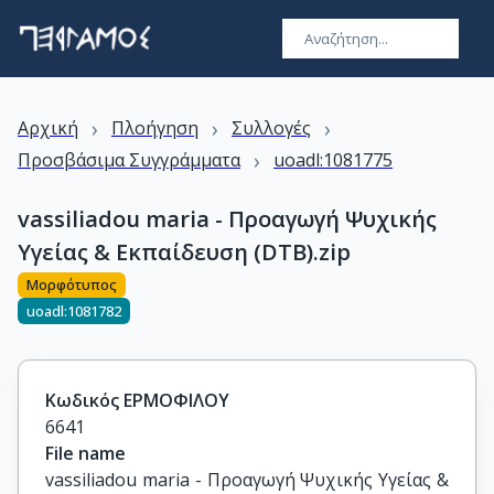
›
›
›
Αρχική
Πλοήγηση
Συλλογές
›
Προσβάσιμα Συγγράμματα
uoadl:1081775
vassiliadou maria - Προαγωγή Ψυχικής
Υγείας & Εκπαίδευση (DTB).zip
Μορφότυπος
uoadl:1081782
Κωδικός ΕΡΜΟΦΙΛΟΥ
6641
File name
vassiliadou maria - Προαγωγή Ψυχικής Υγείας & 