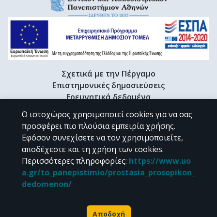
Σχετικά με την Πέργαμο
Επιστημονικές δημοσιεύσεις
Ερευνητικά δεδομένα
Διδακτορικές διατριβές & Γκρίζα βιβλιογραφία
Ο ιστοχώρος χρησιμοποιεί cookies για να σας
Προφίλ Ερευνητή
προσφέρει πιο πλούσια εμπειρία χρήσης.
Εφόσον συνεχίσετε να τον χρησιμοποιείτε,
αποδέχεστε και τη χρήση των cookies.
CC BY-NC 4.0
Περισσότερες πληροφορίες
:
https://www.uo
a.gr/to_panepistimio/prostasia_prosopikon_
Εκτός αν αναφέρεται διαφορετικά, το υλικό της "Περγάμου" διατίθεται
dedomenon/
υπό τους όρους της
CC BY-NC 4.0
άδειας Creative Commons
.
Powered by
Αποδοχή