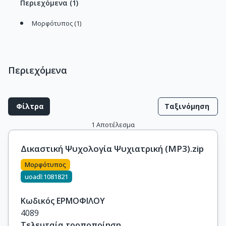
Περιεχόμενα
(
1
)
Μορφότυπος (1)
Περιεχόμενα
Φίλτρα
Ταξινόμηση
1
Αποτέλεσμα
Δικαστική Ψυχολογία Ψυχιατρική (MP3).zip
Μορφότυπος
uoadl:1081821
Κωδικός ΕΡΜΟΦΙΛΟΥ
4089
Τελευταία τροποποίηση