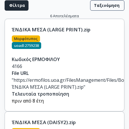
Φίλτρα
Ταξινόμηση
6
Αποτελέσματα
ΈΝΔΙΚΑ ΜΈΣΑ (LARGE PRINT).zip
Μορφότυπος
uoadl:2759238
Κωδικός ΕΡΜΟΦΙΛΟΥ
4166
File URL
"https://ermofilos.uoa.gr/FilesManagement/Files/Boo
ΈΝΔΙΚΑ ΜΈΣΑ (LARGE PRINT).zip"
Τελευταία τροποποίηση
πριν από 8 έτη
ΈΝΔΙΚΑ ΜΈΣΑ (DAISY2).zip