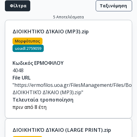
Φίλτρα
Ταξινόμηση
5
Αποτελέσματα
ΔΙΟΙΚΗΤΙΚΌ ΔΊΚΑΙΟ (MP3).zip
Μορφότυπος
uoadl:2759059
Κωδικός ΕΡΜΟΦΙΛΟΥ
4048
File URL
"https://ermofilos.uoa.gr/FilesManagement/Files/Boo
ΔΙΟΙΚΗΤΙΚΌ ΔΊΚΑΙΟ (MP3).zip"
Τελευταία τροποποίηση
πριν από 8 έτη
ΔΙΟΙΚΗΤΙΚΌ ΔΊΚΑΙΟ (LARGE PRINT).zip