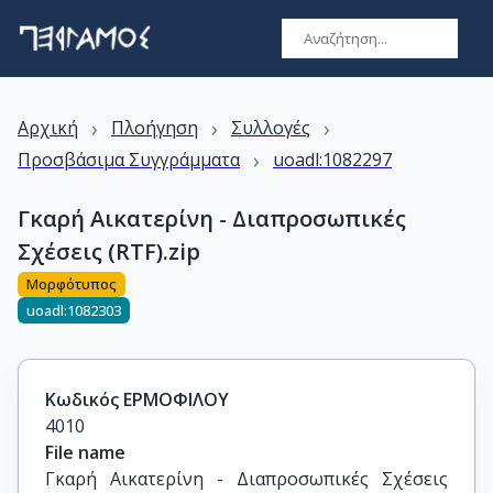
›
›
›
Αρχική
Πλοήγηση
Συλλογές
›
Προσβάσιμα Συγγράμματα
uoadl:1082297
Γκαρή Αικατερίνη - Διαπροσωπικές
Σχέσεις (RTF).zip
Μορφότυπος
uoadl:1082303
Κωδικός ΕΡΜΟΦΙΛΟΥ
4010
File name
Γκαρή Αικατερίνη - Διαπροσωπικές Σχέσεις 