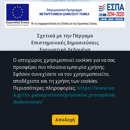
Σχετικά με την Πέργαμο
Επιστημονικές δημοσιεύσεις
Ερευνητικά δεδομένα
Διδακτορικές διατριβές & Γκρίζα βιβλιογραφία
Ο ιστοχώρος χρησιμοποιεί cookies για να σας
Προφίλ Ερευνητή
προσφέρει πιο πλούσια εμπειρία χρήσης.
Εφόσον συνεχίσετε να τον χρησιμοποιείτε,
αποδέχεστε και τη χρήση των cookies.
CC BY-NC 4.0
Περισσότερες πληροφορίες
:
https://www.uo
a.gr/to_panepistimio/prostasia_prosopikon_
Εκτός αν αναφέρεται διαφορετικά, το υλικό της "Περγάμου" διατίθεται
dedomenon/
υπό τους όρους της
CC BY-NC 4.0
άδειας Creative Commons
.
Powered by
Αποδοχή