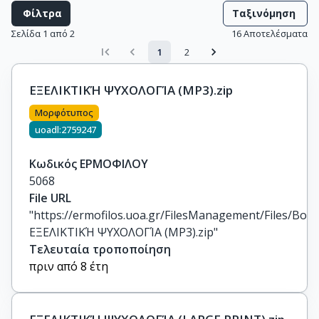
Φίλτρα
Ταξινόμηση
Σελίδα 1 από 2
16
Αποτελέσματα
1
2
ΕΞΕΛΙΚΤΙΚΉ ΨΥΧΟΛΟΓΊΑ (MP3).zip
Μορφότυπος
uoadl:2759247
Κωδικός ΕΡΜΟΦΙΛΟΥ
5068
File URL
"https://ermofilos.uoa.gr/FilesManagement/Files/Boo
ΕΞΕΛΙΚΤΙΚΉ ΨΥΧΟΛΟΓΊΑ (MP3).zip"
Τελευταία τροποποίηση
πριν από 8 έτη