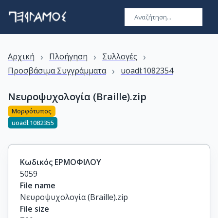
›
›
›
Αρχική
Πλοήγηση
Συλλογές
›
Προσβάσιμα Συγγράμματα
uoadl:1082354
Νευροψυχολογία (Braille).zip
Μορφότυπος
uoadl:1082355
Κωδικός ΕΡΜΟΦΙΛΟΥ
5059
File name
Νευροψυχολογία (Braille).zip
File size