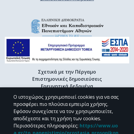
Σχετικά με την Πέργαμο
Επιστημονικές δημοσιεύσεις
Ερευνητικά δεδομένα
Διδακτορικές διατριβές & Γκρίζα βιβλιογραφία
Ο ιστοχώρος χρησιμοποιεί cookies για να σας
Προφίλ Ερευνητή
προσφέρει πιο πλούσια εμπειρία χρήσης.
Εφόσον συνεχίσετε να τον χρησιμοποιείτε,
αποδέχεστε και τη χρήση των cookies.
CC BY-NC 4.0
Περισσότερες πληροφορίες
:
https://www.uo
a.gr/to_panepistimio/prostasia_prosopikon_