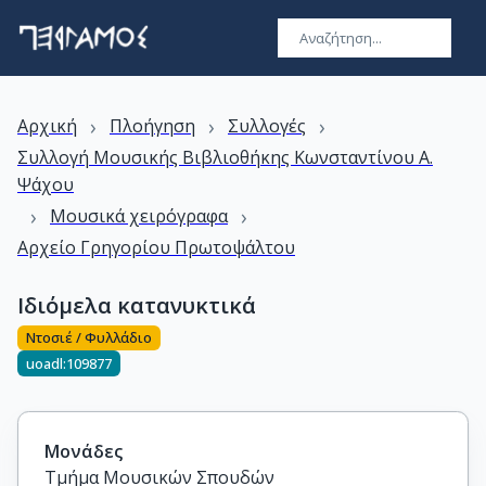
›
›
›
Αρχική
Πλοήγηση
Συλλογές
Συλλογή Μουσικής Βιβλιοθήκης Kωνσταντίνου A.
Ψάχου
›
›
Μουσικά χειρόγραφα
Αρχείο Γρηγορίου Πρωτοψάλτου
Ιδιόμελα κατανυκτικά
Ντοσιέ / Φυλλάδιο
uoadl:109877
Μονάδες
Τμήμα Μουσικών Σπουδών