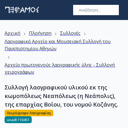
›
›
›
Αρχική
Πλοήγηση
Συλλογές
Λαογραφικό Αρχείο και Μουσειακή Συλλογή του
Πανεπιστημίου Αθηνών
›
Αρχείο πρωτογενούς λαογραφικής ύλης - Συλλογή
χειρογράφων
Συλλογή λαογραφικού υλικού εκ της
κωμοπόλεως Νεαπόλεως (η Νεάπολις),
της επαρχίας Βοΐου, του νομού Κοζάνης.
Χειρόγραφο Λαογραφίας
uoadl:110451