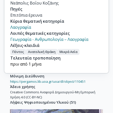
Νεάπολις Βοΐου Κοζάνης
Πηγές
Επιτόπια έρευνα
Κύρια θεματική κατηγορία
Λαογραφία
Λοιπές θεματικές κατηγορίες
Γεωγραφία - Ανθρωπολογία – Λαογραφία
Λέξεις-κλειδιά
Πόντος
Ανατολική Θράκη
Μικρά Ασία
Τελευταία τροποποίηση
πριν από 1 μήνα
Μόνιμη Διεύθυνση
https://pergamos.lib.uoa.gr/uoa/dl/object/110451
Άδεια χρήσης
Creative Commons Αναφορά Δημιουργού-Μη Εμπορική
Χρήση 4.0 (CC-BY-NC)
Λήψεις Ψηφιοποιημένου Υλικού
(
51
)