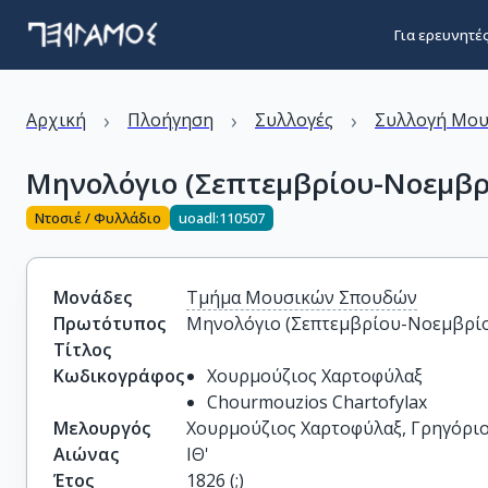
Για ερευνητέ
›
›
›
Αρχική
Πλοήγηση
Συλλογές
Συλλογή Μου
Μηνολόγιο (Σεπτεμβρίου-Νοεμβρί
Ντοσιέ / Φυλλάδιο
uoadl:110507
Μονάδες
Τμήμα Μουσικών Σπουδών
Πρωτότυπος
Μηνολόγιο (Σεπτεμβρίου-Νοεμβρίο
Τίτλος
Κωδικογράφος
Χουρμούζιος Χαρτοφύλαξ
Chourmouzios Chartofylax
Μελουργός
Χουρμούζιος Χαρτοφύλαξ, Γρηγόρι
Αιώνας
ΙΘ'
Έτος
1826 (;)