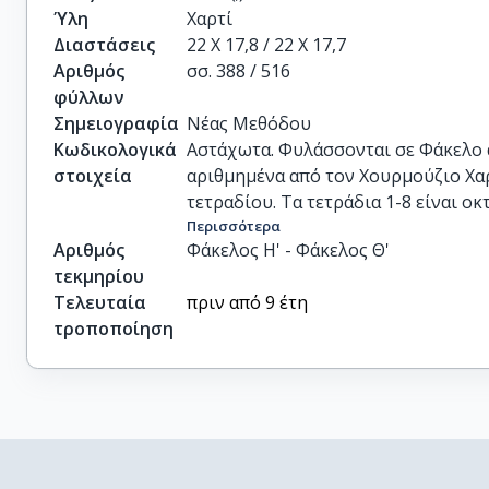
Ύλη
Χαρτί
Διαστάσεις
22 Χ 17,8 / 22 Χ 17,7
Αριθμός
σσ. 388 / 516
φύλλων
Σημειογραφία
Νέας Μεθόδου
Κωδικολογικά
Αστάχωτα. Φυλάσσονται σε Φάκελο α
στοιχεία
αριθμημένα από τον Χουρμούζιο Χα
τετραδίου. Τα τετράδια 1-8 είναι οκτ
Περισσότερα
Αριθμός
Φάκελος Η' - Φάκελος Θ'
τεκμηρίου
Τελευταία
πριν από 9 έτη
τροποποίηση