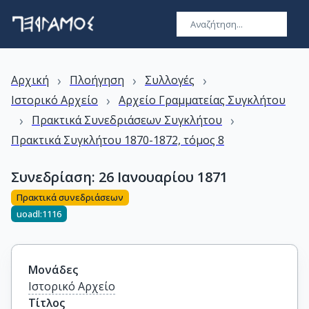
›
›
›
Αρχική
Πλοήγηση
Συλλογές
›
Ιστορικό Αρχείο
Αρχείο Γραμματείας Συγκλήτου
›
›
Πρακτικά Συνεδριάσεων Συγκλήτου
Πρακτικά Συγκλήτου 1870-1872, τόμος 8
Συνεδρίαση: 26 Ιανουαρίου 1871
Πρακτικά συνεδριάσεων
uoadl:1116
Μονάδες
Ιστορικό Αρχείο
Τίτλος