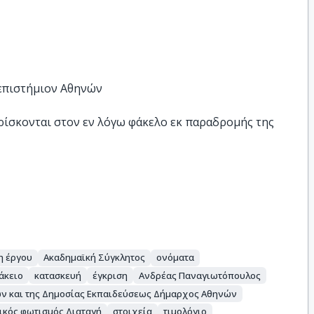
νεπιστήμιον Αθηνών
ίσκονται στον εν λόγω φάκελο εκ παραδρομής της 
η έργου
Ακαδημαϊκή Σύγκλητος
ονόματα
άκειο
κατασκευή
έγκριση
Ανδρέας Παναγιωτόπουλος
ών και της Δημοσίας Εκπαιδεύσεως Δήμαρχος Αθηνών
ικός φωτισμός Διαταγή
στοιχεία
τιμολόγιο