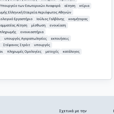
Υπουργείο των Εσωτερικών Αναφορά
αίτηση
κτίρια
ωμής Ελληνική Εταιρεία Αεριόφωτος Αθηνών
ολογικό Εργαστήριο
Ιούλιος Γαλβάνης
κοσμήτορας
αμματέας Αίτηση
μίσθωση
ενοικίαση
 πληρωμής
ενοικιαστήρια
ς
υπουργός Αγοραπωλησίες
εκποιήσεις
Στέφανος Στρέιτ
υπουργός
οι
πληρωμές Ομολογίες
μετοχές
κατάλογος
Σχετικά με την