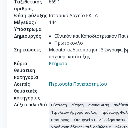
Ταξιθετικός
669.1
αριθμός
Θέση φύλαξης
Ιστορικό Αρχείο ΕΚΠΑ
Μέγεθος /
144
Υπόστρωμα
Δημιουργός
Εθνικόν και Καποδιστριακόν Πα
Πρωτόκολλο
Σημειώσεις
Μεσαία κωδικοποίηση, 3 έγγραφα βρ
αρχικής κατάταξης
Κύρια
Κτήματα
θεματική
κατηγορία
Λοιπές
Περιουσία Πανεπιστημίου
θεματικές
κατηγορίες
Λέξεις-κλειδιά
Πίστωση
αίτηση
ανακαίνιση
ανάθεσ
Τιμολέων Αργυρόπουλος
πρύτανης Φυλ
υπουργός
Υπουργείο των Εκκλησιαστικ
χορήγηση άδειας Επιδιορθώσεις
ηλεκτρ