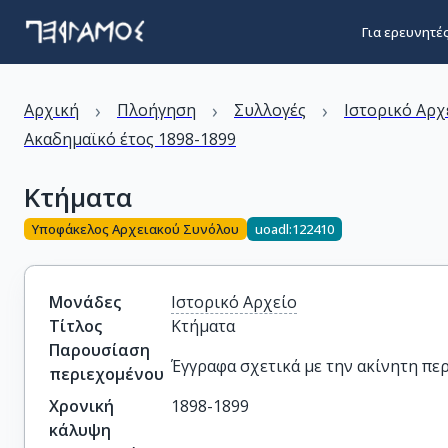
Για ερευνητέ
›
›
›
Αρχική
Πλοήγηση
Συλλογές
Ιστορικό Αρχ
Ακαδημαϊκό έτος 1898-1899
Κτήματα
Υποφάκελος Αρχειακού Συνόλου
uoadl:122410
Μονάδες
Ιστορικό Αρχείο
Τίτλος
Κτήματα
Παρουσίαση
Έγγραφα σχετικά με την ακίνητη πε
περιεχομένου
Χρονική
1898-1899
κάλυψη