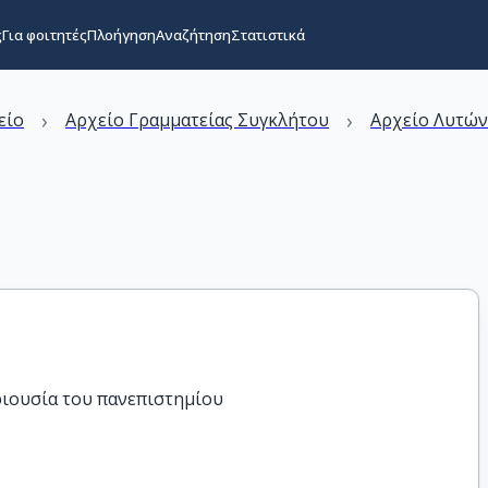
ς
Για φοιτητές
Πλοήγηση
Αναζήτηση
Στατιστικά
›
›
είο
Αρχείο Γραμματείας Συγκλήτου
Αρχείο Λυτώ
ριουσία του πανεπιστημίου