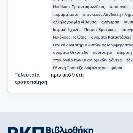
Νικόλαος Τριανταφυλλάκος
υπουργός
παραρτήματα
επισκευές Απόδειξη πληρ
αλληλογραφία Αίθουσα
ανέγερση
Φυσι
Ιατρική Σχολή
Πέτρος Βρυζάκης
υπογρ
Νικόλαος Πολίτης
ονόματα Καταστάσεις
Γενικό Λογιστήριο Αντώνιος Μομφερράτο
ονόματα Οικόπεδο
κυριότητα
έγκριση
Υπουργείο των Οικονομικών Δάνεια
τόκ
Εθνική Τράπεζα Ασφάλιστρα
φόροι
Τελευταία
πριν από 9 έτη
τροποποίηση