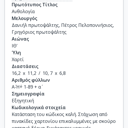
Πρωτότυπος Τίτλος
Ανθολογία
Μελουργός
Δανιήλ πρωτοψάλτης, Πέτρος Πελοποννήσιος,
Γρηγόριος πρωτοψάλτης
Αιώνας
ΙΘ'
Ύλη
Χαρτί
Διαστάσεις
16,2  x  11,2  /  10, 7  x  6,8
Αριθμός φύλλων
Α΄-Η΄+ 1-89 + α΄
Σημειογραφία
Εξηγητική
Κωδικολογικά στοιχεία
Κατάσταση του κώδικος καλή. Στάχωση από
πινακίδες χαρτονίου επικαλυμμένες με σκούρο