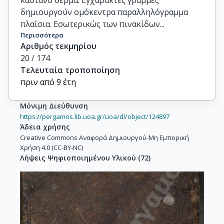
καστανό δέρμα. Εγχάρακτες γραμμές
δημιουργούν ομόκεντρα παραλληλόγραμμα
πλαίσια. Εσωτερικώς των πινακίδων...
Περισσότερα
Αριθμός τεκμηρίου
20 / 174
Τελευταία τροποποίηση
πριν από 9 έτη
Μόνιμη Διεύθυνση
https://pergamos.lib.uoa.gr/uoa/dl/object/124897
Άδεια χρήσης
Creative Commons Αναφορά Δημιουργού-Μη Εμπορική
Χρήση 4.0 (CC-BY-NC)
Λήψεις Ψηφιοποιημένου Υλικού
(
72
)