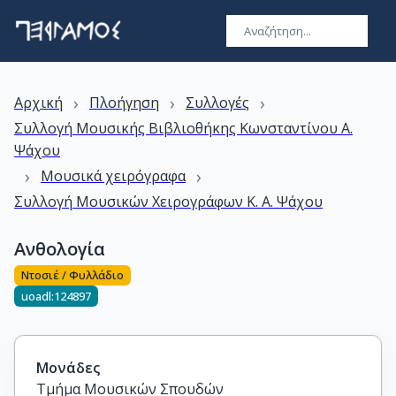
›
›
›
Αρχική
Πλοήγηση
Συλλογές
Συλλογή Μουσικής Βιβλιοθήκης Kωνσταντίνου A.
Ψάχου
›
›
Μουσικά χειρόγραφα
Συλλογή Μουσικών Χειρογράφων Κ. Α. Ψάχου
Ανθολογία
Ντοσιέ / Φυλλάδιο
uoadl:124897
Μονάδες
Τμήμα Μουσικών Σπουδών