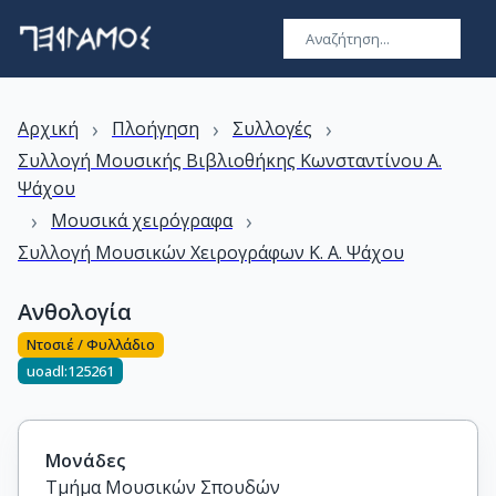
›
›
›
Αρχική
Πλοήγηση
Συλλογές
Συλλογή Μουσικής Βιβλιοθήκης Kωνσταντίνου A.
Ψάχου
›
›
Μουσικά χειρόγραφα
Συλλογή Μουσικών Χειρογράφων Κ. Α. Ψάχου
Ανθολογία
Ντοσιέ / Φυλλάδιο
uoadl:125261
Μονάδες
Τμήμα Μουσικών Σπουδών