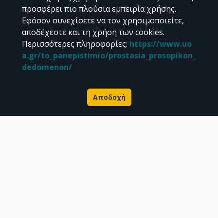
Διεύθυνση Βιβλιοθήκης & Κέντρου Πληροφόρησης
προσφέρει πιο πλούσια εμπειρία χρήσης.
Βιβλιοθήκες Σχολών του ΕΚΠΑ
Εφόσον συνεχίσετε να τον χρησιμοποιείτε,
Υπολογιστικό Κέντρο Βιβλιοθηκών
αποδέχεστε και τη χρήση των cookies.
Επικοινωνία / Helpdesk
Περισσότερες πληροφορίες
:
https://www.uo
a.gr/to_panepistimio/prostasia_prosopikon_
dedomenon/
Αποδοχή
Σχετικά με την Πέργαμο
Επιστημονικές δημοσιεύσεις
Ερευνητικά δεδομένα
Διδακτορικές διατριβές & Γκρίζα βιβλιογραφία
Προφίλ Ερευνητή