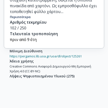
στάχωση κατεστραμμένη, σώζεται η οπίσθια
πινακίδα από χαρτόνι. Ως εμπροσθόφυλλο έχει
τοποθετηθεί φύλλο χάρτου....
Περισσότερα
Αριθμός τεκμηρίου
102 / 250
Τελευταία τροποποίηση
πριν από 9 έτη
Μόνιμη Διεύθυνση
https://pergamos.lib.uoa.gr/uoa/dl/object/125261
Άδεια χρήσης
Creative Commons Αναφορά Δημιουργού-Μη Εμπορική
Χρήση 4.0 (CC-BY-NC)
Λήψεις Ψηφιοποιημένου Υλικού
(
275
)