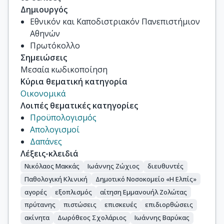
Δημιουργός
Εθνικόν και Καποδιστριακόν Πανεπιστήμιον
Αθηνών
Πρωτόκολλο
Σημειώσεις
Μεσαία κωδικοποίηση
Κύρια θεματική κατηγορία
Οικονομικά
Λοιπές θεματικές κατηγορίες
Προϋπολογισμός
Απολογισμοί
Δαπάνες
Λέξεις-κλειδιά
Νικόλαος Μακκάς
Ιωάννης Ζώχιος
διευθυντές
Παθολογική Κλινική
Δημοτικό Νοσοκομείο «Η Ελπίς»
αγορές
εξοπλισμός
αίτηση Εμμανουήλ Ζολώτας
πρύτανης
πιστώσεις
επισκευές
επιδιορθώσεις
ακίνητα
Δωρόθεος Σχολάριος
Ιωάννης Βαρύκας