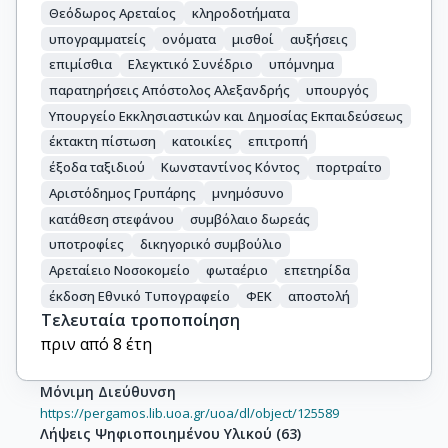
Θεόδωρος Αρεταίος
κληροδοτήματα
υπογραμματείς
ονόματα
μισθοί
αυξήσεις
επιμίσθια
Ελεγκτικό Συνέδριο
υπόμνημα
παρατηρήσεις Απόστολος Αλεξανδρής
υπουργός
Υπουργείο Εκκλησιαστικών και Δημοσίας Εκπαιδεύσεως
έκτακτη πίστωση
κατοικίες
επιτροπή
έξοδα ταξιδιού
Κωνσταντίνος Κόντος
πορτραίτο
Αριστόδημος Γρυπάρης
μνημόσυνο
κατάθεση στεφάνου
συμβόλαιο δωρεάς
υποτροφίες
δικηγορικό συμβούλιο
Αρεταίειο Νοσοκομείο
φωταέριο
επετηρίδα
έκδοση Εθνικό Τυπογραφείο
ΦΕΚ
αποστολή
Τελευταία τροποποίηση
πριν από 8 έτη
Μόνιμη Διεύθυνση
https://pergamos.lib.uoa.gr/uoa/dl/object/125589
Λήψεις Ψηφιοποιημένου Υλικού
(
63
)