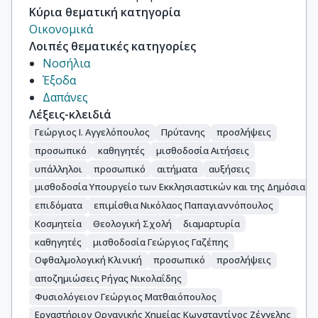
Κύρια θεματική κατηγορία
Οικονομικά
Λοιπές θεματικές κατηγορίες
Νοσήλια
Έξοδα
Δαπάνες
Λέξεις-κλειδιά
Γεώργιος Ι. Αγγελόπουλος
Πρύτανης
προσλήψεις
προσωπικό
καθηγητές
μισθοδοσία Αιτήσεις
υπάλληλοι
προσωπικό
αιτήματα
αυξήσεις
μισθοδοσία Υπουργείο των Εκκλησιαστικών και της Δημόσιας 
επιδόματα
επιμίσθια Νικόλαος Παπαγιαννόπουλος
Κοσμητεία
Θεολογική Σχολή
διαμαρτυρία
καθηγητές
μισθοδοσία Γεώργιος Γαζέπης
Οφθαλμολογική Κλινική
προσωπικό
προσλήψεις
αποζημιώσεις Ρήγας Νικολαΐδης
Φυσιολόγειον Γεώργιος Ματθαιόπουλος
Εργαστήριον Οργανικής Χημείας Κωνσταντίνος Ζέγγελης