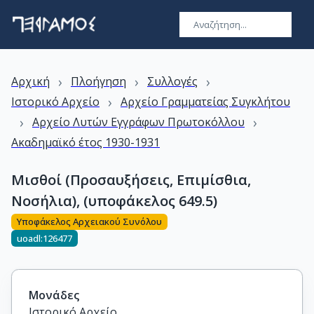
›
›
›
Αρχική
Πλοήγηση
Συλλογές
›
Ιστορικό Αρχείο
Αρχείο Γραμματείας Συγκλήτου
›
›
Αρχείο Λυτών Εγγράφων Πρωτοκόλλου
Ακαδημαϊκό έτος 1930-1931
Μισθοί (Προσαυξήσεις, Επιμίσθια,
Νοσήλια), (υποφάκελος 649.5)
Υποφάκελος Αρχειακού Συνόλου
uoadl:126477
Μονάδες
Ιστορικό Αρχείο