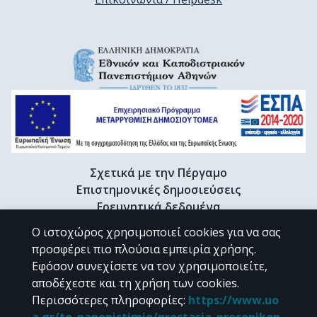
Σχετικά με την Πέργαμο
Επιστημονικές δημοσιεύσεις
Ερευνητικά δεδομένα
Διδακτορικές διατριβές & Γκρίζα βιβλιογραφία
Ο ιστοχώρος χρησιμοποιεί cookies για να σας
Προφίλ Ερευνητή
προσφέρει πιο πλούσια εμπειρία χρήσης.
Εφόσον συνεχίσετε να τον χρησιμοποιείτε,
αποδέχεστε και τη χρήση των cookies.
CC BY-NC 4.0
Περισσότερες πληροφορίες
:
https://www.uo