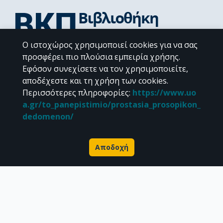
Ο ιστοχώρος χρησιμοποιεί cookies για να σας
Διεύθυνση Βιβλιοθήκης & Κέντρου Πληροφόρησης
προσφέρει πιο πλούσια εμπειρία χρήσης.
Βιβλιοθήκες Σχολών του ΕΚΠΑ
Εφόσον συνεχίσετε να τον χρησιμοποιείτε,
Υπολογιστικό Κέντρο Βιβλιοθηκών
αποδέχεστε και τη χρήση των cookies.
Επικοινωνία / Helpdesk
Περισσότερες πληροφορίες
:
https://www.uo
a.gr/to_panepistimio/prostasia_prosopikon_
dedomenon/
Αποδοχή
Σχετικά με την Πέργαμο