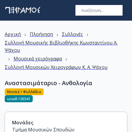
›
›
›
Αρχική
Πλοήγηση
Συλλογές
Συλλογή Μουσικής Βιβλιοθήκης Kωνσταντίνου A.
Ψάχου
›
›
Μουσικά χειρόγραφα
Συλλογή Μουσικών Χειρογράφων Κ. Α. Ψάχου
Αναστασιμάταριο - Ανθολογία
Ντοσιέ / Φυλλάδιο
uoadl:126541
Μονάδες
Τμήμα Μουσικών Σπουδών