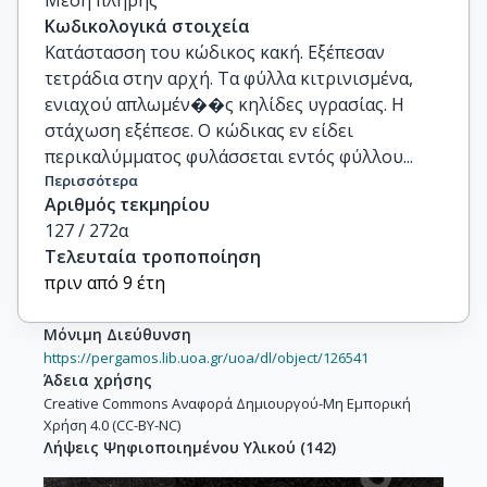
Μέση πλήρης
Κωδικολογικά στοιχεία
Κατάστασση του κώδικος κακή. Εξέπεσαν
τετράδια στην αρχή. Τα φύλλα κιτρινισμένα,
ενιαχού απλωμέν��ς κηλίδες υγρασίας. Η
στάχωση εξέπεσε. Ο κώδικας εν είδει
περικαλύμματος φυλάσσεται εντός φύλλου...
Περισσότερα
Αριθμός τεκμηρίου
127 / 272α
Τελευταία τροποποίηση
πριν από 9 έτη
Μόνιμη Διεύθυνση
https://pergamos.lib.uoa.gr/uoa/dl/object/126541
Άδεια χρήσης
Creative Commons Αναφορά Δημιουργού-Μη Εμπορική
Χρήση 4.0 (CC-BY-NC)
Λήψεις Ψηφιοποιημένου Υλικού
(
142
)