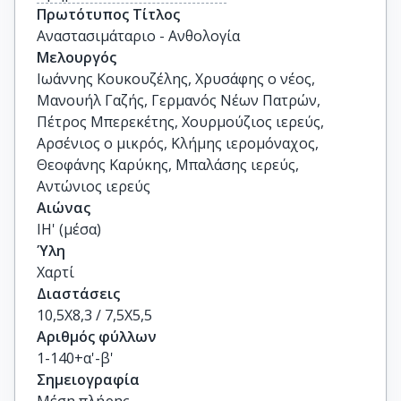
Πρωτότυπος Τίτλος
Αναστασιμάταριο - Ανθολογία
Μελουργός
Ιωάννης Κουκουζέλης, Χρυσάφης ο νέος,
Μανουήλ Γαζής, Γερμανός Νέων Πατρών,
Πέτρος Μπερεκέτης, Χουρμούζιος ιερεύς,
Αρσένιος ο μικρός, Κλήμης ιερομόναχος,
Θεοφάνης Καρύκης, Μπαλάσης ιερεύς,
Αντώνιος ιερεύς
Αιώνας
ΙΗ' (μέσα)
Ύλη
Χαρτί
Διαστάσεις
10,5Χ8,3 / 7,5Χ5,5
Αριθμός φύλλων
1-140+α'-β'
Σημειογραφία