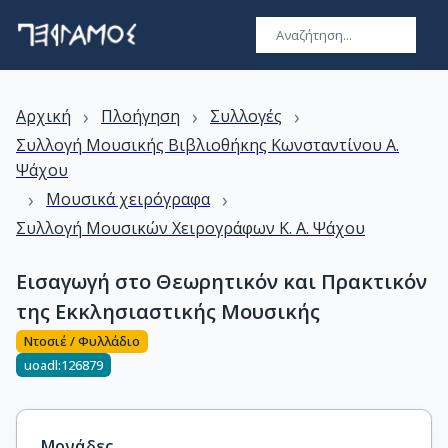
›
›
›
Αρχική
Πλοήγηση
Συλλογές
Συλλογή Μουσικής Βιβλιοθήκης Kωνσταντίνου A.
Ψάχου
›
›
Μουσικά χειρόγραφα
Συλλογή Μουσικών Χειρογράφων Κ. Α. Ψάχου
Εισαγωγή στο Θεωρητικόν και Πρακτικόν
της Εκκλησιαστικής Μουσικής
Ντοσιέ / Φυλλάδιο
uoadl:126879
Μονάδες