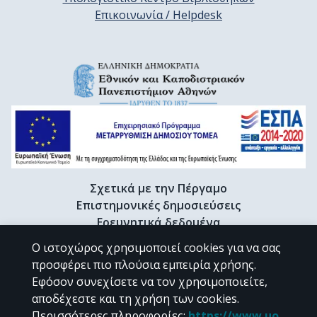
Επικοινωνία / Helpdesk
Σχετικά με την Πέργαμο
Επιστημονικές δημοσιεύσεις
Ερευνητικά δεδομένα
Διδακτορικές διατριβές & Γκρίζα βιβλιογραφία
Ο ιστοχώρος χρησιμοποιεί cookies για να σας
Προφίλ Ερευνητή
προσφέρει πιο πλούσια εμπειρία χρήσης.
Εφόσον συνεχίσετε να τον χρησιμοποιείτε,
αποδέχεστε και τη χρήση των cookies.
CC BY-NC 4.0
Περισσότερες πληροφορίες
:
https://www.uo