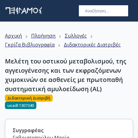
›
›
›
Αρχική
Πλοήγηση
Συλλογές
›
Γκρίζα Βιβλιογραφία
Διδακτορικές Διατριβές
Μελέτη του οστικού μεταβολισμού, της
αγγειογένεσης και των εκφραζόμενων
χυμοκινών σε ασθενείς με πρωτοπαθή
συστηματική αμυλοείδωση (AL)
Διδακτορική Διατριβή
uoadl:1307340
Συγγραφέας
Γαβριατοπούλου Μαρία