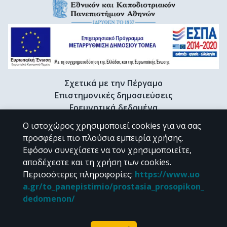
Σχετικά με την Πέργαμο
Επιστημονικές δημοσιεύσεις
Ερευνητικά δεδομένα
Διδακτορικές διατριβές & Γκρίζα βιβλιογραφία
Ο ιστοχώρος χρησιμοποιεί cookies για να σας
Προφίλ Ερευνητή
προσφέρει πιο πλούσια εμπειρία χρήσης.
Εφόσον συνεχίσετε να τον χρησιμοποιείτε,
αποδέχεστε και τη χρήση των cookies.
CC BY-NC 4.0
Περισσότερες πληροφορίες
:
https://www.uo
a.gr/to_panepistimio/prostasia_prosopikon_
Εκτός αν αναφέρεται διαφορετικά, το υλικό της "Περγάμου" διατίθεται
dedomenon/
υπό τους όρους της
CC BY-NC 4.0
άδειας Creative Commons
.
Powered by