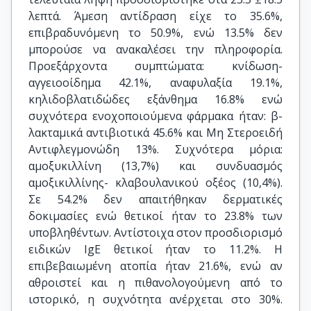
λεπτά. Άμεση αντίδραση είχε το 35.6%,
επιβραδυνόμενη το 50.9%, ενώ 13.5% δεν
μπορούσε να ανακαλέσει την πληροφορία.
Προεξάρχοντα συμπτώματα: κνίδωση-
αγγειοοίδημα 42.1%, αναφυλαξία 19.1%,
κηλιδοβλατιδώδες εξάνθημα 16.8% ενώ
συχνότερα ενοχοποιούμενα φάρμακα ήταν: β-
λακταμικά αντιβιοτικά 45.6% και Μη Στεροειδή
Αντιφλεγμονώδη 13%. Συχνότερα μόρια:
αμοξυκιλλίνη (13,7%) και συνδυασμός
αμοξικιλλίνης- κλαβουλανικού οξέος (10,4%).
Σε 54.2% δεν απαιτήθηκαν δερματικές
δοκιμασίες ενώ θετικοί ήταν το 23.8% των
υποβληθέντων. Αντίστοιχα στον προσδιορισμό
ειδικών IgE θετικοί ήταν το 11.2%. H
επιβεβαιωμένη ατοπία ήταν 21.6%, ενώ αν
αθροιστεί και η πιθανολογούμενη από το
ιστορικό, η συχνότητα ανέρχεται στο 30%.