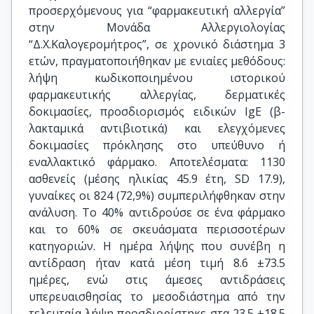
προσερχόμενους για “φαρμακευτική αλλεργία”
στην Μονάδα Αλλεργιολογίας
“Δ.Χ.Καλογερομήτρος”, σε χρονικό διάστημα 3
ετών, πραγματοποιήθηκαν με ενιαίες μεθόδους:
λήψη κωδικοποιημένου ιστορικού
φαρμακευτικής αλλεργίας, δερματικές
δοκιμασίες, προσδιορισμός ειδικών IgE (β-
λακταμικά αντιβιοτικά) και ελεγχόμενες
δοκιμασίες πρόκλησης στο υπεύθυνο ή
εναλλακτικό φάρμακο. Αποτελέσματα: 1130
ασθενείς (μέσης ηλικίας 45.9 έτη, SD 17.9),
γυναίκες οι 824 (72,9%) συμπεριλήφθηκαν στην
ανάλυση. Το 40% αντιδρούσε σε ένα φάρμακο
και το 60% σε σκευάσματα περισσοτέρων
κατηγοριών. Η ημέρα λήψης που συνέβη η
αντίδραση ήταν κατά μέση τιμή 8.6 ±73.5
ημέρες, ενώ στις άμεσες αντιδράσεις
υπερευαισθησίας το μεσοδιάστημα από την
τελευταία λήψη προσδιορίστηκε στα 23.5 ±18.5