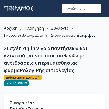
›
›
›
Αρχική
Πλοήγηση
Συλλογές
›
Γκρίζα Βιβλιογραφία
Διδακτορικές Διατριβές
Συσχέτιση in vivo απαντήσεων και
κλινικού φαινοτύπου ασθενών με
αντιδράσεις υπερευαισθησίας
φαρμακολογικής αιτιολογίας
Διδακτορική Διατριβή
uoadl:1308289
Συγγραφέας
Πολύζου Ευθυμία