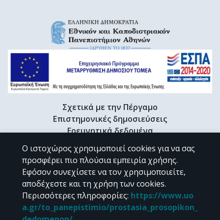
Σχετικά με την Πέργαμο
Επιστημονικές δημοσιεύσεις
Ερευνητικά δεδομένα
Διδακτορικές διατριβές & Γκρίζα βιβλιογραφία
Ο ιστοχώρος χρησιμοποιεί cookies για να σας
Προφίλ Ερευνητή
προσφέρει πιο πλούσια εμπειρία χρήσης.
Εφόσον συνεχίσετε να τον χρησιμοποιείτε,
αποδέχεστε και τη χρήση των cookies.
CC BY-NC 4.0
Περισσότερες πληροφορίες
:
https://www.uo
a.gr/to_panepistimio/prostasia_prosopikon_
Εκτός αν αναφέρεται διαφορετικά, το υλικό της "Περγάμου" διατίθεται
dedomenon/