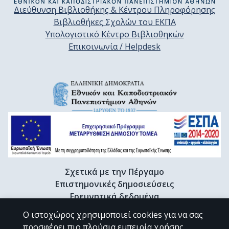
Διεύθυνση Βιβλιοθήκης & Κέντρου Πληροφόρησης
Βιβλιοθήκες Σχολών του ΕΚΠΑ
Υπολογιστικό Κέντρο Βιβλιοθηκών
Επικοινωνία / Helpdesk
Σχετικά με την Πέργαμο
Επιστημονικές δημοσιεύσεις
Ερευνητικά δεδομένα
Διδακτορικές διατριβές & Γκρίζα βιβλιογραφία
Ο ιστοχώρος χρησιμοποιεί cookies για να σας
Προφίλ Ερευνητή
προσφέρει πιο πλούσια εμπειρία χρήσης.