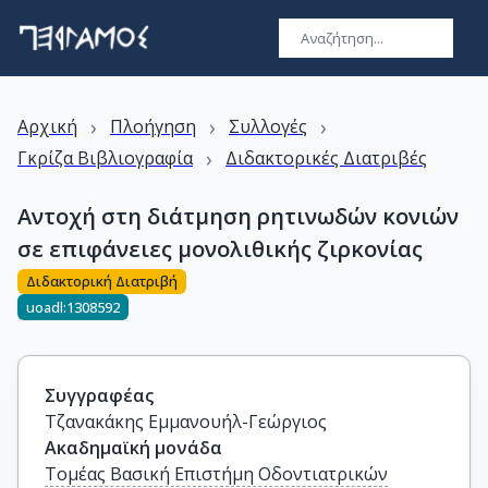
›
›
›
Αρχική
Πλοήγηση
Συλλογές
›
Γκρίζα Βιβλιογραφία
Διδακτορικές Διατριβές
Aντοχή στη διάτμηση ρητινωδών κονιών
σε επιφάνειες μονολιθικής ζιρκονίας
Διδακτορική Διατριβή
uoadl:1308592
Συγγραφέας
Τζανακάκης Εμμανουήλ-Γεώργιος
Ακαδημαϊκή μονάδα
Τομέας Βασική Επιστήμη Οδοντιατρικών