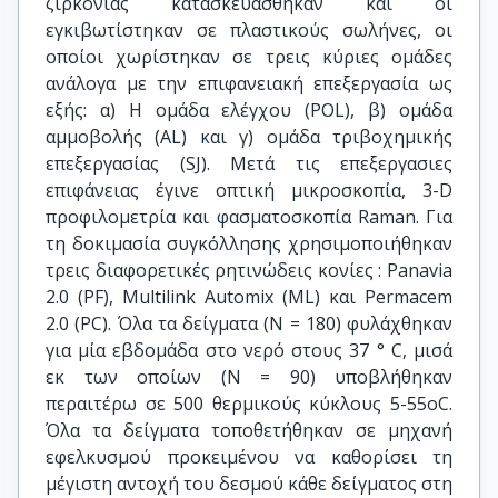
ζιρκονίας κατασκευάσθηκαν και οι
εγκιβωτίστηκαν σε πλαστικούς σωλήνες, οι
οποίοι χωρίστηκαν σε τρεις κύριες ομάδες
ανάλογα με την επιφανειακή επεξεργασία ως
εξής: α) Η ομάδα ελέγχου (PΟL), β) ομάδα
αμμοβολής (AL) και γ) ομάδα τριβοχημικής
επεξεργασίας (SJ). Μετά τις επεξεργασιες
επιφάνειας έγινε οπτική μικροσκοπία, 3-D
προφιλομετρία και φασματοσκοπία Raman. Για
τη δοκιμασία συγκόλλησης χρησιμοποιήθηκαν
τρεις διαφορετικές ρητινώδεις κονίες : Panavia
2.0 (PF), Multilink Automix (ML) και Permacem
2.0 (PC). Όλα τα δείγματα (Ν = 180) φυλάχθηκαν
για μία εβδομάδα στο νερό στους 37 ° C, μισά
εκ των οποίων (Ν = 90) υποβλήθηκαν
περαιτέρω σε 500 θερμικούς κύκλους 5-55οC.
Όλα τα δείγματα τοποθετήθηκαν σε μηχανή
εφελκυσμού προκειμένου να καθορίσει τη
μέγιστη αντοχή του δεσμού κάθε δείγματος στη