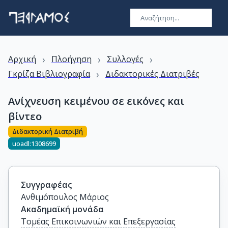
›
›
›
Αρχική
Πλοήγηση
Συλλογές
›
Γκρίζα Βιβλιογραφία
Διδακτορικές Διατριβές
Ανίχνευση κειμένου σε εικόνες και
βίντεο
Διδακτορική Διατριβή
uoadl:1308699
Συγγραφέας
Ανθιμόπουλος Μάριος
Ακαδημαϊκή μονάδα
Τομέας Επικοινωνιών και Επεξεργασίας