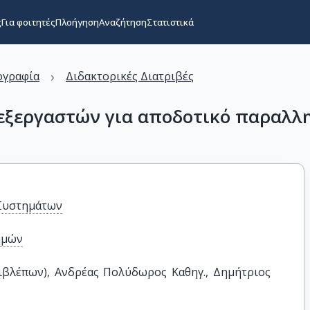
ς
Για φοιτητές
Πλοήγηση
Αναζήτηση
Στατιστικά
›
ογραφία
Διδακτορικές Διατριβές
πεξεργαστών για αποδοτικό παραλ
 Συστημάτων
ημών
πιβλέπων), Ανδρέας Πολύδωρος Καθηγ., Δημήτριος 