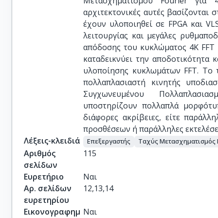
Μετασχηματισμού Fourier για 
αρχιτεκτονικές αυτές βασίζονται 
έχουν υλοποιηθεί σε FPGA και VL
λειτουργίας και μεγάλες ρυθμαπο
απόδοσης του κυκλώματος 4Κ FFT μ
καταδεικνύει την αποδοτικότητα 
υλοποίησης κυκλωμάτων FFT. Το τ
πολλαπλασιαστή κινητής υποδιασ
Συγχωνευμένου Πολλαπλασιασ
υποστηρίζουν πολλαπλά μορφότυπ
διάφορες ακρίβειες, είτε παράλλ
προσθέσεων ή παράλληλες εκτελέσεις
Λέξεις-κλειδιά
Eπεξεργαστής
Ταχύς Μετασχηματισμός F
Αριθμός
115
σελίδων
Ευρετήριο
Ναι
Αρ. σελίδων
12,13,14
ευρετηρίου
Εικονογραφημ
Ναι