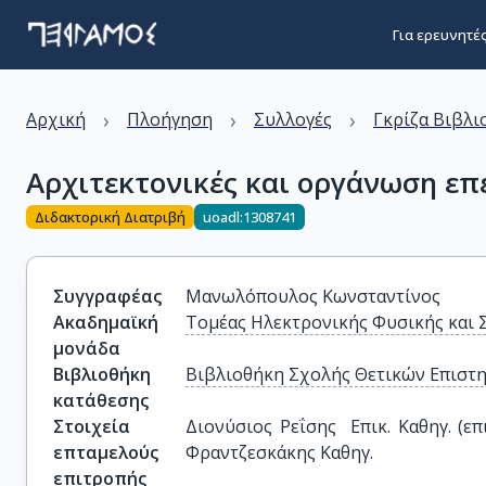
Για ερευνητέ
›
›
›
Αρχική
Πλοήγηση
Συλλογές
Γκρίζα Βιβλι
Αρχιτεκτονικές και οργάνωση ε
Διδακτορική Διατριβή
uoadl:1308741
Συγγραφέας
Μανωλόπουλος Κωνσταντίνος
Ακαδημαϊκή
Τομέας Ηλεκτρονικής Φυσικής και
μονάδα
Βιβλιοθήκη
Βιβλιοθήκη Σχολής Θετικών Επιστ
κατάθεσης
Στοιχεία
Διονύσιος Ρεΐσης  Επικ. Καθηγ. (ε
επταμελούς
Φραντζεσκάκης Καθηγ.
επιτροπής