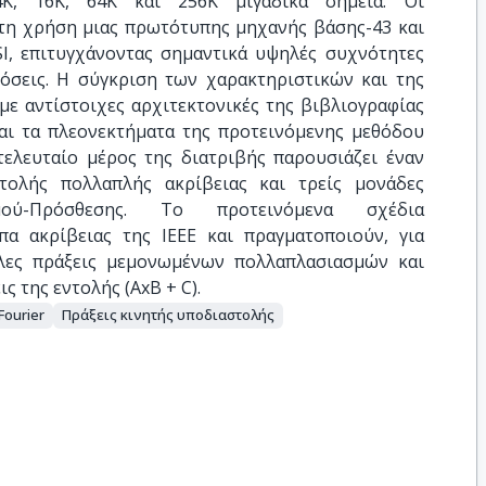
4Κ, 16Κ, 64Κ και 256Κ μιγαδικά σημεία. Οι
στη χρήση μιας πρωτότυπης μηχανής βάσης-43 και
SI, επιτυγχάνοντας σημαντικά υψηλές συχνότητες
δόσεις. Η σύγκριση των χαρακτηριστικών και της
ε αντίστοιχες αρχιτεκτονικές της βιβλιογραφίας
και τα πλεονεκτήματα της προτεινόμενης μεθόδου
ελευταίο μέρος της διατριβής παρουσιάζει έναν
τολής πολλαπλής ακρίβειας και τρείς μονάδες
μού-Πρόσθεσης. Το προτεινόμενα σχέδια
α ακρίβειας της ΙΕΕΕ και πραγματοποιούν, για
ηλες πράξεις μεμονωμένων πολλαπλασιασμών και
 της εντολής (AxB + C).
ourier
Πράξεις κινητής υποδιαστολής