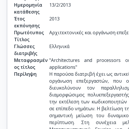
Ημερομηνία
13/2/2013
κατάθεσης
Έτος
2013
εκπόνησης
Πρωτότυπος
Αρχιτεκτονικές και οργάνωση επεξ
Τίτλος
Γλώσσες
Ελληνικά
διατριβής
Μεταφρασμέν
"Architectures and processors org
ος τίτλος
applications"
Περίληψη
Η παρούσα διατριβή έχει ως αντικεί
οργάνωση επεξεργαστών, που ο
διευκολύνουν τον παραλληλισ
διαμορφώσιμος πολυεπεξεργαστής
την εκτέλεση των κωδικοποιητών
σε επίπεδο νημάτων. Η βελτίωση τ
σημαντική μείωση του δυναμικο
περίπτωση. Στη συνέχεια με