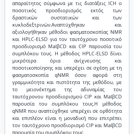
απαραίτητος σύμφωνα με τις διατάξεις ICH ο
ποσοτικός προσδιορισμός εκτός των
δραστικών συστατικών και των
κυκλοδεξτρινών.Αναπτύχθηκαν και
αξιολογήθηκαν μέθοδοι φασματοσκοπίας NMR
και HPLC-ELSD για τον ταυτόχρονο ποσοτικό
προσδιορισμό MalβCD και CIP παρουσία του
συμπλόκου τους. Η μέθοδος HPLC-ELSD δίνει
μικρότερα όρια ανίχνευσης και
ποσοτικοποίησης και υπερέχει σε σχέση με τη
φασματοσκοπία qNMR όσον αφορά στη
γραμμικότητα και πιστότητα της μεθόδου, με
το μειονέκτημα της αδυναμίας του
ταυτόχρονου προσδιορισμού CIP και MalβCD
παρουσία του συμπλόκου τους.Η μέθοδος
qNMR που αναπτύχθηκε υπερέχει σε ορθότητα
και επιπλέον είναι η μοναδική που επιτρέπει
τον ταυτόχρονο προσδιορισμό CIP και MalβCD
παρουσία του συμπλόκου τους.