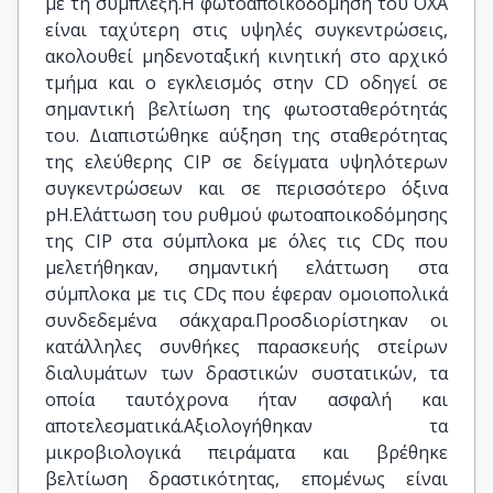
με τη σύμπλεξη.Η φωτοαποικοδόμηση του ΟΧΑ
είναι ταχύτερη στις υψηλές συγκεντρώσεις,
ακολουθεί μηδενοταξική κινητική στο αρχικό
τμήμα και ο εγκλεισμός στην CD οδηγεί σε
σημαντική βελτίωση της φωτοσταθερότητάς
του. Διαπιστώθηκε αύξηση της σταθερότητας
της ελεύθερης CIP σε δείγματα υψηλότερων
συγκεντρώσεων και σε περισσότερο όξινα
pH.Ελάττωση του ρυθμού φωτοαποικοδόμησης
της CIP στα σύμπλοκα με όλες τις CDς που
μελετήθηκαν, σημαντική ελάττωση στα
σύμπλοκα με τις CDς που έφεραν ομοιοπολικά
συνδεδεμένα σάκχαρα.Προσδιορίστηκαν οι
κατάλληλες συνθήκες παρασκευής στείρων
διαλυμάτων των δραστικών συστατικών, τα
οποία ταυτόχρονα ήταν ασφαλή και
αποτελεσματικά.Αξιολογήθηκαν τα
μικροβιολογικά πειράματα και βρέθηκε
βελτίωση δραστικότητας, επομένως είναι